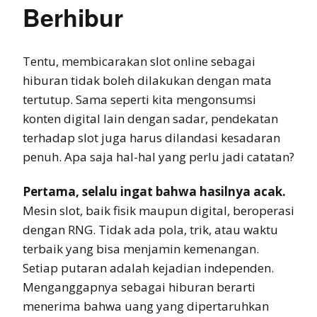
Berhibur
Tentu, membicarakan slot online sebagai
hiburan tidak boleh dilakukan dengan mata
tertutup. Sama seperti kita mengonsumsi
konten digital lain dengan sadar, pendekatan
terhadap slot juga harus dilandasi kesadaran
penuh. Apa saja hal-hal yang perlu jadi catatan?
Pertama, selalu ingat bahwa hasilnya acak.
Mesin slot, baik fisik maupun digital, beroperasi
dengan RNG. Tidak ada pola, trik, atau waktu
terbaik yang bisa menjamin kemenangan.
Setiap putaran adalah kejadian independen.
Menganggapnya sebagai hiburan berarti
menerima bahwa uang yang dipertaruhkan