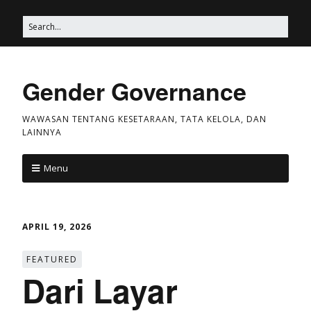
Gender Governance
WAWASAN TENTANG KESETARAAN, TATA KELOLA, DAN
LAINNYA
Menu
APRIL 19, 2026
FEATURED
Dari Layar