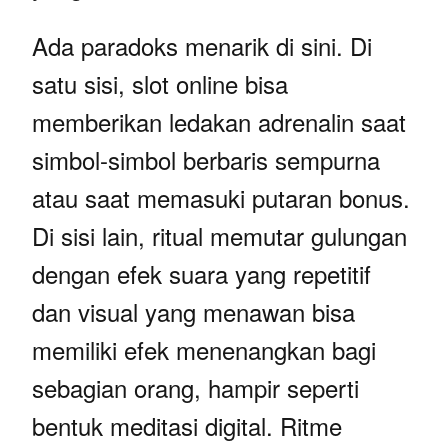
Ada paradoks menarik di sini. Di
satu sisi, slot online bisa
memberikan ledakan adrenalin saat
simbol-simbol berbaris sempurna
atau saat memasuki putaran bonus.
Di sisi lain, ritual memutar gulungan
dengan efek suara yang repetitif
dan visual yang menawan bisa
memiliki efek menenangkan bagi
sebagian orang, hampir seperti
bentuk meditasi digital. Ritme