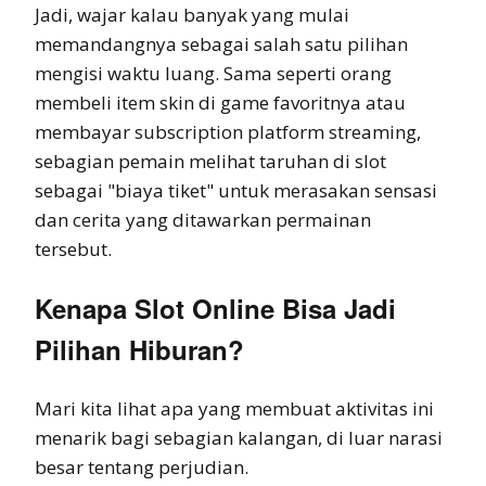
Jadi, wajar kalau banyak yang mulai
memandangnya sebagai salah satu pilihan
mengisi waktu luang. Sama seperti orang
membeli item skin di game favoritnya atau
membayar subscription platform streaming,
sebagian pemain melihat taruhan di slot
sebagai "biaya tiket" untuk merasakan sensasi
dan cerita yang ditawarkan permainan
tersebut.
Kenapa Slot Online Bisa Jadi
Pilihan Hiburan?
Mari kita lihat apa yang membuat aktivitas ini
menarik bagi sebagian kalangan, di luar narasi
besar tentang perjudian.