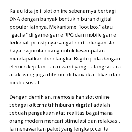
Kalau kita jeli, slot online sebenarnya berbagi
DNA dengan banyak bentuk hiburan digital
populer lainnya. Mekanisme "loot box" atau
"gacha" di game-game RPG dan mobile game
terkenal, prinsipnya sangat mirip dengan slot:
bayar sejumlah uang untuk kesempatan
mendapatkan item langka. Begitu pula dengan
elemen kejutan dan reward yang datang secara
acak, yang juga ditemui di banyak aplikasi dan
media sosial.
Dengan demikian, memosisikan slot online
sebagai
alternatif hiburan digital
adalah
sebuah pengakuan atas realitas bagaimana
orang modern mencari stimulasi dan relaksasi.
Ia menawarkan paket yang lengkap: cerita,