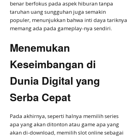
benar berfokus pada aspek hiburan tanpa
taruhan uang sungguhan juga semakin
populer, menunjukkan bahwa inti daya tariknya
memang ada pada gameplay-nya sendiri.
Menemukan
Keseimbangan di
Dunia Digital yang
Serba Cepat
Pada akhirnya, seperti halnya memilih series
apa yang akan ditonton atau game apa yang
akan di-download, memilih slot online sebagai