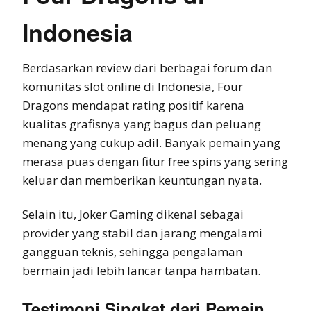
Indonesia
Berdasarkan review dari berbagai forum dan
komunitas slot online di Indonesia, Four
Dragons mendapat rating positif karena
kualitas grafisnya yang bagus dan peluang
menang yang cukup adil. Banyak pemain yang
merasa puas dengan fitur free spins yang sering
keluar dan memberikan keuntungan nyata.
Selain itu, Joker Gaming dikenal sebagai
provider yang stabil dan jarang mengalami
gangguan teknis, sehingga pengalaman
bermain jadi lebih lancar tanpa hambatan.
Testimoni Singkat dari Pemain