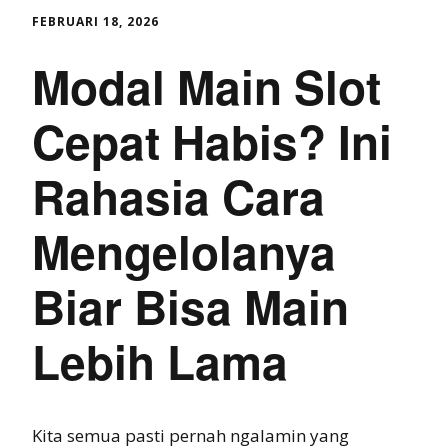
FEBRUARI 18, 2026
Modal Main Slot
Cepat Habis? Ini
Rahasia Cara
Mengelolanya
Biar Bisa Main
Lebih Lama
Kita semua pasti pernah ngalamin yang