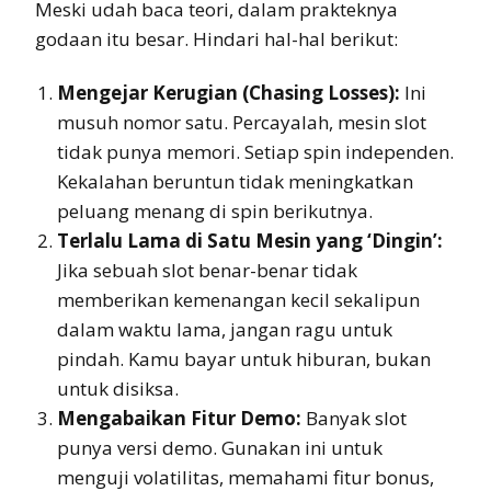
Meski udah baca teori, dalam prakteknya
godaan itu besar. Hindari hal-hal berikut:
Mengejar Kerugian (Chasing Losses):
Ini
musuh nomor satu. Percayalah, mesin slot
tidak punya memori. Setiap spin independen.
Kekalahan beruntun tidak meningkatkan
peluang menang di spin berikutnya.
Terlalu Lama di Satu Mesin yang ‘Dingin’:
Jika sebuah slot benar-benar tidak
memberikan kemenangan kecil sekalipun
dalam waktu lama, jangan ragu untuk
pindah. Kamu bayar untuk hiburan, bukan
untuk disiksa.
Mengabaikan Fitur Demo:
Banyak slot
punya versi demo. Gunakan ini untuk
menguji volatilitas, memahami fitur bonus,