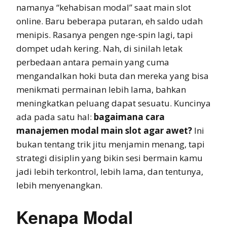
namanya “kehabisan modal” saat main slot
online. Baru beberapa putaran, eh saldo udah
menipis. Rasanya pengen nge-spin lagi, tapi
dompet udah kering. Nah, di sinilah letak
perbedaan antara pemain yang cuma
mengandalkan hoki buta dan mereka yang bisa
menikmati permainan lebih lama, bahkan
meningkatkan peluang dapat sesuatu. Kuncinya
ada pada satu hal:
bagaimana cara
manajemen modal main slot agar awet?
Ini
bukan tentang trik jitu menjamin menang, tapi
strategi disiplin yang bikin sesi bermain kamu
jadi lebih terkontrol, lebih lama, dan tentunya,
lebih menyenangkan.
Kenapa Modal