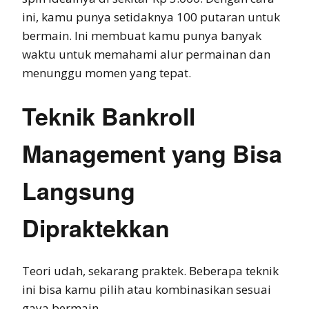
ini, kamu punya setidaknya 100 putaran untuk
bermain. Ini membuat kamu punya banyak
waktu untuk memahami alur permainan dan
menunggu momen yang tepat.
Teknik Bankroll
Management yang Bisa
Langsung
Dipraktekkan
Teori udah, sekarang praktek. Beberapa teknik
ini bisa kamu pilih atau kombinasikan sesuai
gaya bermain.