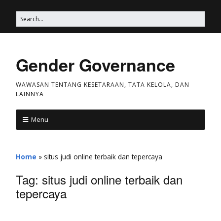
Gender Governance
WAWASAN TENTANG KESETARAAN, TATA KELOLA, DAN
LAINNYA
Menu
Home
»
situs judi online terbaik dan tepercaya
Tag:
situs judi online terbaik dan
tepercaya