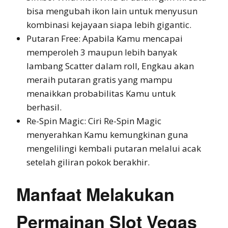
bisa mengubah ikon lain untuk menyusun
kombinasi kejayaan siapa lebih gigantic.
Putaran Free: Apabila Kamu mencapai
memperoleh 3 maupun lebih banyak
lambang Scatter dalam roll, Engkau akan
meraih putaran gratis yang mampu
menaikkan probabilitas Kamu untuk
berhasil.
Re-Spin Magic: Ciri Re-Spin Magic
menyerahkan Kamu kemungkinan guna
mengelilingi kembali putaran melalui acak
setelah giliran pokok berakhir.
Manfaat Melakukan
Permainan Slot Vegas