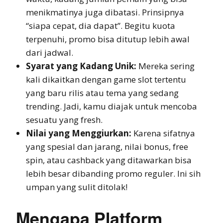
menikmatinya juga dibatasi. Prinsipnya
“siapa cepat, dia dapat”. Begitu kuota
terpenuhi, promo bisa ditutup lebih awal
dari jadwal.
Syarat yang Kadang Unik:
Mereka sering
kali dikaitkan dengan game slot tertentu
yang baru rilis atau tema yang sedang
trending. Jadi, kamu diajak untuk mencoba
sesuatu yang fresh.
Nilai yang Menggiurkan:
Karena sifatnya
yang spesial dan jarang, nilai bonus, free
spin, atau cashback yang ditawarkan bisa
lebih besar dibanding promo reguler. Ini sih
umpan yang sulit ditolak!
Mengapa Platform