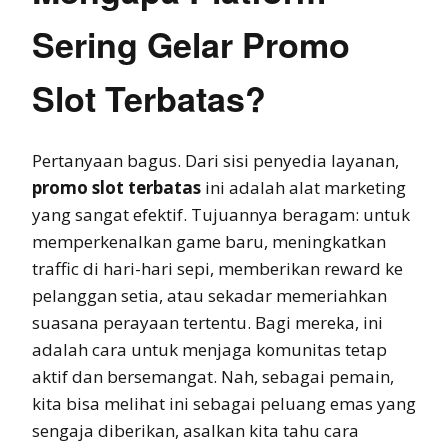
Sering Gelar Promo
Slot Terbatas?
Pertanyaan bagus. Dari sisi penyedia layanan,
promo slot terbatas
ini adalah alat marketing
yang sangat efektif. Tujuannya beragam: untuk
memperkenalkan game baru, meningkatkan
traffic di hari-hari sepi, memberikan reward ke
pelanggan setia, atau sekadar memeriahkan
suasana perayaan tertentu. Bagi mereka, ini
adalah cara untuk menjaga komunitas tetap
aktif dan bersemangat. Nah, sebagai pemain,
kita bisa melihat ini sebagai peluang emas yang
sengaja diberikan, asalkan kita tahu cara