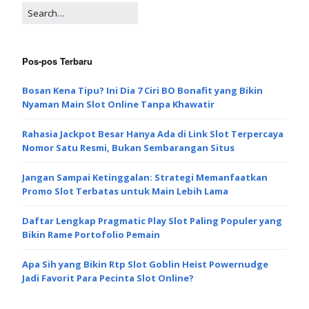
Pos-pos Terbaru
Bosan Kena Tipu? Ini Dia 7 Ciri BO Bonafit yang Bikin
Nyaman Main Slot Online Tanpa Khawatir
Rahasia Jackpot Besar Hanya Ada di Link Slot Terpercaya
Nomor Satu Resmi, Bukan Sembarangan Situs
Jangan Sampai Ketinggalan: Strategi Memanfaatkan
Promo Slot Terbatas untuk Main Lebih Lama
Daftar Lengkap Pragmatic Play Slot Paling Populer yang
Bikin Rame Portofolio Pemain
Apa Sih yang Bikin Rtp Slot Goblin Heist Powernudge
Jadi Favorit Para Pecinta Slot Online?