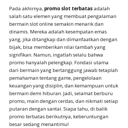
Pada akhirnya,
promo slot terbatas
adalah
salah satu elemen yang membuat pengalaman
bermain slot online semakin menarik dan
dinamis. Mereka adalah kesempatan emas
yang, jika ditangkap dan dimanfaatkan dengan
bijak, bisa memberikan nilai tambah yang
signifikan. Namun, ingatlah selalu bahwa
promo hanyalah pelengkap. Fondasi utama
dari bermain yang bertanggung jawab tetaplah
pemahaman tentang game, pengelolaan
keuangan yang disiplin, dan kemampuan untuk
bermain demi hiburan. Jadi, selamat berburu
promo, main dengan cerdas, dan nikmati setiap
putaran dengan santai. Siapa tahu, di balik
promo terbatas berikutnya, keberuntungan
besar sedang menantimu!