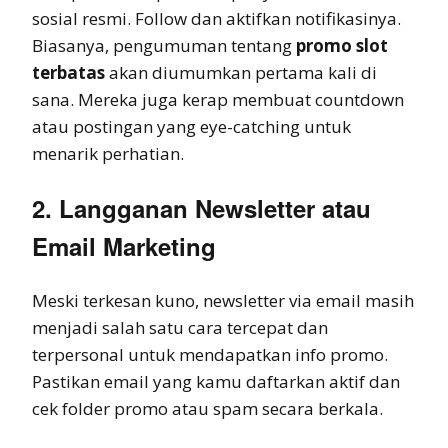
sosial resmi. Follow dan aktifkan notifikasinya.
Biasanya, pengumuman tentang
promo slot
terbatas
akan diumumkan pertama kali di
sana. Mereka juga kerap membuat countdown
atau postingan yang eye-catching untuk
menarik perhatian.
2. Langganan Newsletter atau
Email Marketing
Meski terkesan kuno, newsletter via email masih
menjadi salah satu cara tercepat dan
terpersonal untuk mendapatkan info promo.
Pastikan email yang kamu daftarkan aktif dan
cek folder promo atau spam secara berkala.