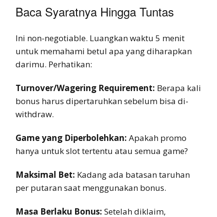
Baca Syaratnya Hingga Tuntas
Ini non-negotiable. Luangkan waktu 5 menit
untuk memahami betul apa yang diharapkan
darimu. Perhatikan:
Turnover/Wagering Requirement:
Berapa kali
bonus harus dipertaruhkan sebelum bisa di-
withdraw.
Game yang Diperbolehkan:
Apakah promo
hanya untuk slot tertentu atau semua game?
Maksimal Bet:
Kadang ada batasan taruhan
per putaran saat menggunakan bonus.
Masa Berlaku Bonus:
Setelah diklaim,