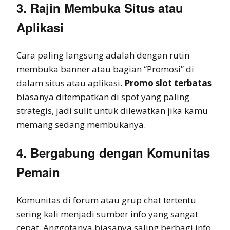
3. Rajin Membuka Situs atau
Aplikasi
Cara paling langsung adalah dengan rutin
membuka banner atau bagian “Promosi” di
dalam situs atau aplikasi.
Promo slot terbatas
biasanya ditempatkan di spot yang paling
strategis, jadi sulit untuk dilewatkan jika kamu
memang sedang membukanya.
4. Bergabung dengan Komunitas
Pemain
Komunitas di forum atau grup chat tertentu
sering kali menjadi sumber info yang sangat
cepat. Anggotanya biasanya saling berbagi info