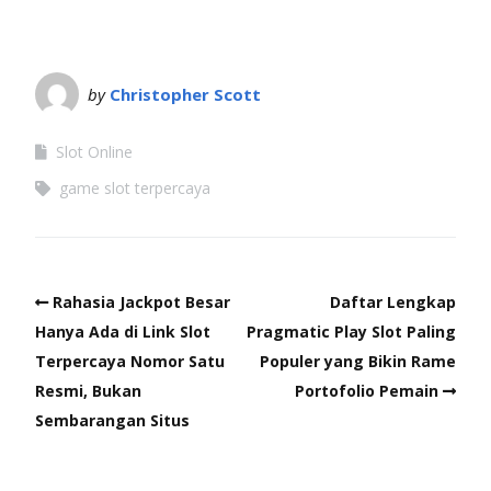
by
Christopher Scott
Slot Online
game slot terpercaya
Rahasia Jackpot Besar
Daftar Lengkap
Hanya Ada di Link Slot
Pragmatic Play Slot Paling
Terpercaya Nomor Satu
Populer yang Bikin Rame
Resmi, Bukan
Portofolio Pemain
Sembarangan Situs