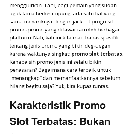
menggiurkan. Tapi, bagi pemain yang sudah
agak lama berkecimpung, ada satu hal yang
sama menariknya dengan jackpot progresif:
promo-promo yang ditawarkan oleh berbagai
platform. Nah, kali ini kita mau bahas spesifik
tentang jenis promo yang bikin deg-degan
karena waktunya singkat:
promo slot terbatas
.
Kenapa sih promo jenis ini selalu bikin
penasaran? Bagaimana cara terbaik untuk
“menangkap” dan memanfaatkannya sebelum
hilang begitu saja? Yuk, kita kupas tuntas.
Karakteristik Promo
Slot Terbatas: Bukan