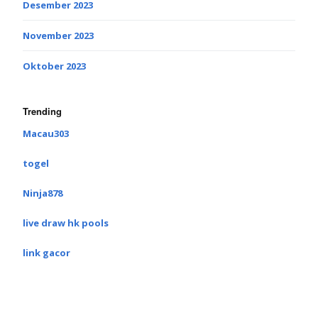
Desember 2023
November 2023
Oktober 2023
Trending
Macau303
togel
Ninja878
live draw hk pools
link gacor