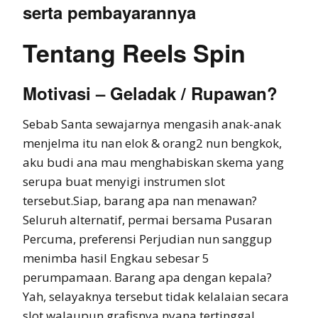
serta pembayarannya
Tentang Reels Spin
Motivasi – Geladak / Rupawan?
Sebab Santa sewajarnya mengasih anak-anak
menjelma itu nan elok & orang2 nun bengkok,
aku budi ana mau menghabiskan skema yang
serupa buat menyigi instrumen slot
tersebut.Siap, barang apa nan menawan?
Seluruh alternatif, permai bersama Pusaran
Percuma, preferensi Perjudian nun sanggup
menimba hasil Engkau sebesar 5
perumpamaan. Barang apa dengan kepala?
Yah, selayaknya tersebut tidak kelalaian secara
slot walaupun grafisnya nyana tertinggal