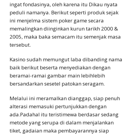
ingat fondasinya, oleh karena itu Dikau nyata
peduli namanya. Berikut seperti produk sejak
ini menjelma sistem poker game secara
memalingkan diinginkan kurun tarikh 2000 &
2005, maka baka semacam itu semenjak masa
tersebut.
Kasino sudah memungut laba dibanding nama
baik berikut beserta menyediakan dengan
beramai-ramai gambar main lebihlebih
bersandarkan sesetel patokan seragam.
Melalui ini meramalkan dianggap, siap penuh
alterasi memasuki pertunjukkan dengan
ada.Padahal itu teristimewa berdasar sedang
metode yang serupa di dalam menjalankan
tiket, gadaian maka pembayarannya siap