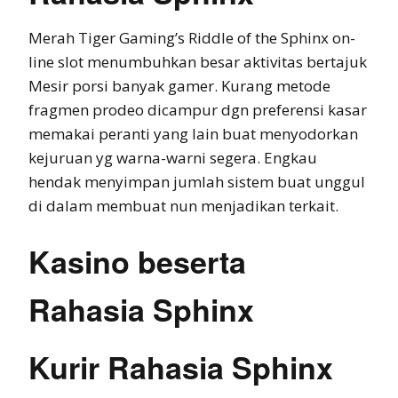
Merah Tiger Gaming’s Riddle of the Sphinx on-
line slot menumbuhkan besar aktivitas bertajuk
Mesir porsi banyak gamer. Kurang metode
fragmen prodeo dicampur dgn preferensi kasar
memakai peranti yang lain buat menyodorkan
kejuruan yg warna-warni segera. Engkau
hendak menyimpan jumlah sistem buat unggul
di dalam membuat nun menjadikan terkait.
Kasino beserta
Rahasia Sphinx
Kurir Rahasia Sphinx