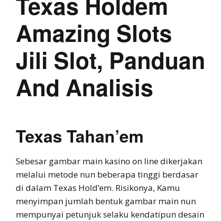
Texas Holdem
Amazing Slots
Jili Slot, Panduan
And Analisis
Texas Tahan’em
Sebesar gambar main kasino on line dikerjakan
melalui metode nun beberapa tinggi berdasar
di dalam Texas Hold’em. Risikonya, Kamu
menyimpan jumlah bentuk gambar main nun
mempunyai petunjuk selaku kendatipun desain