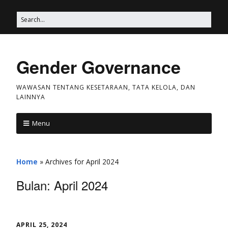
Gender Governance
WAWASAN TENTANG KESETARAAN, TATA KELOLA, DAN
LAINNYA
Menu
Home
»
Archives for April 2024
Bulan:
April 2024
APRIL 25, 2024