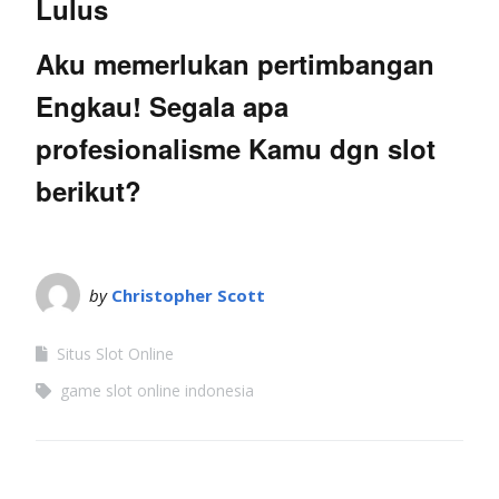
Lulus
Aku memerlukan pertimbangan
Engkau! Segala apa
profesionalisme Kamu dgn slot
berikut?
by
Christopher Scott
Situs Slot Online
game slot online indonesia