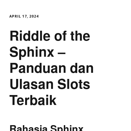
APRIL 17, 2024
Riddle of the
Sphinx –
Panduan dan
Ulasan Slots
Terbaik
Rahasia Sphinx