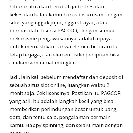
hiburan itu akan berubah jadi stres dan
kekesalan kalau kamu harus berurusan dengan
situs yang nggak jujur, nggak bayar, atau
bermasalah. Lisensi PAGCOR, dengan semua
mekanisme pengawasannya, adalah upaya
untuk memastikan bahwa elemen hiburan itu
tetap terjaga, dan elemen risiko penipuan bisa
ditekan seminimal mungkin.
Jadi, lain kali sebelum mendaftar dan deposit di
sebuah situs slot online, luangkan waktu 2
menit saja. Cek lisensinya. Pastikan itu PAGCOR
yang asli. Itu adalah langkah kecil yang bisa
memberikan perlindungan besar untuk uang,
data, dan tentu saja, pengalaman bermain
kamu. Happy spinning, dan selalu main dengan