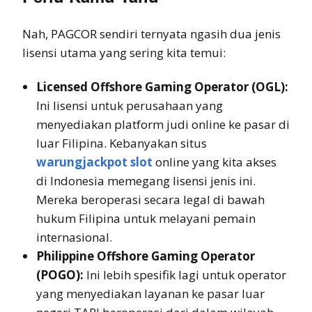
Nah, PAGCOR sendiri ternyata ngasih dua jenis
lisensi utama yang sering kita temui:
Licensed Offshore Gaming Operator (OGL):
Ini lisensi untuk perusahaan yang
menyediakan platform judi online ke pasar di
luar Filipina. Kebanyakan situs
warungjackpot slot
online yang kita akses
di Indonesia memegang lisensi jenis ini.
Mereka beroperasi secara legal di bawah
hukum Filipina untuk melayani pemain
internasional.
Philippine Offshore Gaming Operator
(POGO):
Ini lebih spesifik lagi untuk operator
yang menyediakan layanan ke pasar luar