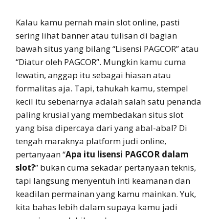
Kalau kamu pernah main slot online, pasti
sering lihat banner atau tulisan di bagian
bawah situs yang bilang “Lisensi PAGCOR” atau
“Diatur oleh PAGCOR”. Mungkin kamu cuma
lewatin, anggap itu sebagai hiasan atau
formalitas aja. Tapi, tahukah kamu, stempel
kecil itu sebenarnya adalah salah satu penanda
paling krusial yang membedakan situs slot
yang bisa dipercaya dari yang abal-abal? Di
tengah maraknya platform judi online,
pertanyaan “
Apa itu lisensi PAGCOR dalam
slot?
” bukan cuma sekadar pertanyaan teknis,
tapi langsung menyentuh inti keamanan dan
keadilan permainan yang kamu mainkan. Yuk,
kita bahas lebih dalam supaya kamu jadi