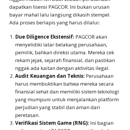
dapatkan lisensi PAGCOR. Ini bukan urusan
bayar mahal lalu langsung dikasih stempel.
Ada proses berlapis yang harus dilalui:
Due Diligence Ekstensif:
PAGCOR akan
menyelidiki latar belakang perusahaan,
pemilik, bahkan direksi utama. Mereka cek
rekam jejak, sejarah finansial, dan pastikan
nggak ada kaitan dengan aktivitas ilegal.
Audit Keuangan dan Teknis:
Perusahaan
harus membuktikan bahwa mereka secara
finansial sehat dan memiliki sistem teknologi
yang mumpuni untuk menjalankan platform
perjudian yang stabil dan aman dari
peretasan.
Verifikasi Sistem Game (RNG):
Ini bagian