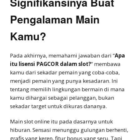
Signifikansinya Buat
Pengalaman Main
Kamu?
Pada akhirnya, memahami jawaban dari “
Apa
itu lisensi PAGCOR dalam slot?
” membawa
kamu dari sekadar pemain yang coba-coba,
menjadi pemain yang punya kesadaran. Ini
tentang memilih lingkungan bermain di mana
kamu dihargai sebagai pelanggan, bukan
sekadar target untuk dikuras dananya.
Main slot online itu pada dasarnya untuk
hiburan. Sensasi menunggu gulungan berhenti,
grafis yang keren, fitur bonus yang seru. Tapi