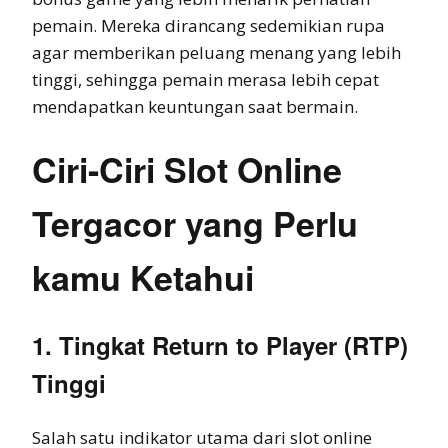
pemain. Mereka dirancang sedemikian rupa
agar memberikan peluang menang yang lebih
tinggi, sehingga pemain merasa lebih cepat
mendapatkan keuntungan saat bermain.
Ciri-Ciri Slot Online
Tergacor yang Perlu
kamu Ketahui
1. Tingkat Return to Player (RTP)
Tinggi
Salah satu indikator utama dari slot online