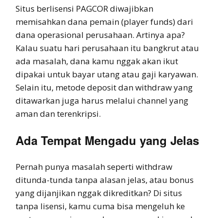
Situs berlisensi PAGCOR diwajibkan
memisahkan dana pemain (player funds) dari
dana operasional perusahaan. Artinya apa?
Kalau suatu hari perusahaan itu bangkrut atau
ada masalah, dana kamu nggak akan ikut
dipakai untuk bayar utang atau gaji karyawan.
Selain itu, metode deposit dan withdraw yang
ditawarkan juga harus melalui channel yang
aman dan terenkripsi.
Ada Tempat Mengadu yang Jelas
Pernah punya masalah seperti withdraw
ditunda-tunda tanpa alasan jelas, atau bonus
yang dijanjikan nggak dikreditkan? Di situs
tanpa lisensi, kamu cuma bisa mengeluh ke