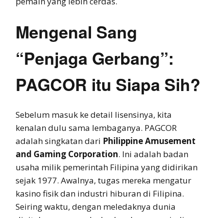
pemain yang lebih cerdas.
Mengenal Sang
“Penjaga Gerbang”:
PAGCOR itu Siapa Sih?
Sebelum masuk ke detail lisensinya, kita
kenalan dulu sama lembaganya. PAGCOR
adalah singkatan dari
Philippine Amusement
and Gaming Corporation
. Ini adalah badan
usaha milik pemerintah Filipina yang didirikan
sejak 1977. Awalnya, tugas mereka mengatur
kasino fisik dan industri hiburan di Filipina.
Seiring waktu, dengan meledaknya dunia