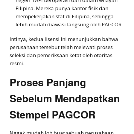
negeri TAPI beroperasi dari dalam wilayah
Filipina. Mereka punya kantor fisik dan
mempekerjakan staf di Filipina, sehingga
lebih mudah diawasi langsung oleh PAGCOR.
Intinya, kedua lisensi ini menunjukkan bahwa
perusahaan tersebut telah melewati proses
seleksi dan pemeriksaan ketat oleh otoritas
resmi.
Proses Panjang
Sebelum Mendapatkan
Stempel PAGCOR
Nggak mudah loh buat sebuah perusahaan