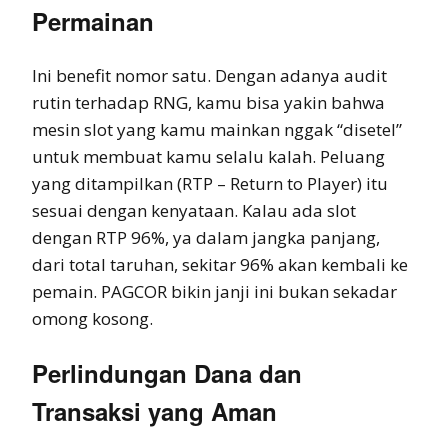
Permainan
Ini benefit nomor satu. Dengan adanya audit
rutin terhadap RNG, kamu bisa yakin bahwa
mesin slot yang kamu mainkan nggak “disetel”
untuk membuat kamu selalu kalah. Peluang
yang ditampilkan (RTP – Return to Player) itu
sesuai dengan kenyataan. Kalau ada slot
dengan RTP 96%, ya dalam jangka panjang,
dari total taruhan, sekitar 96% akan kembali ke
pemain. PAGCOR bikin janji ini bukan sekadar
omong kosong.
Perlindungan Dana dan
Transaksi yang Aman