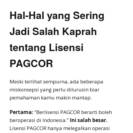
Hal-Hal yang Sering
Jadi Salah Kaprah
tentang Lisensi
PAGCOR
Meski terlihat sempurna, ada beberapa
miskonsepsi yang perlu dilurusin biar
pemahaman kamu makin mantap.
Pertama:
“Berlisensi PAGCOR berarti boleh
beroperasi di Indonesia.”
Ini salah besar.
Lisensi PAGCOR hanya melegalkan operasi