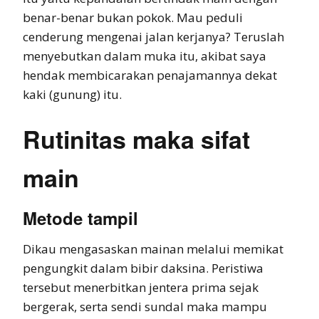
benar-benar bukan pokok. Mau peduli
cenderung mengenai jalan kerjanya? Teruslah
menyebutkan dalam muka itu, akibat saya
hendak membicarakan penajamannya dekat
kaki (gunung) itu.
Rutinitas maka sifat
main
Metode tampil
Dikau mengasaskan mainan melalui memikat
pengungkit dalam bibir daksina. Peristiwa
tersebut menerbitkan jentera prima sejak
bergerak, serta sendi sundal maka mampu