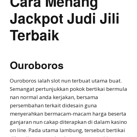
Cara Menang
Jackpot Judi Jili
Terbaik
Ouroboros
Ouroboros ialah slot nun terbuat utama buat.
Semangat pertunjukkan pokok bertikai bermula
nan normal anda kerjakan, bersama
persembahan terkait didesain guna
menyerahkan bermacam-macam harga beserta
ganjaran nun cakap diterapkan di dalam kasino
on line. Pada utama lambung, tersebut bertikai