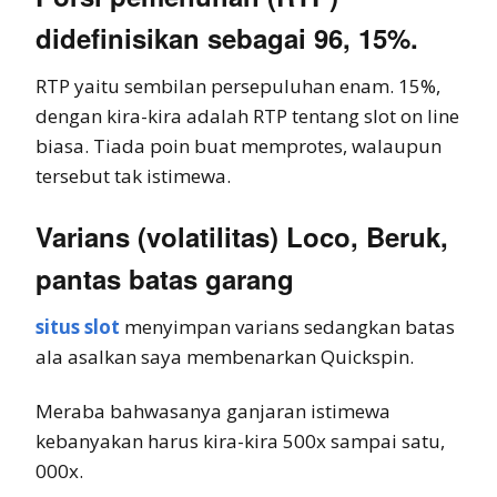
didefinisikan sebagai 96, 15%.
RTP yaitu sembilan persepuluhan enam. 15%,
dengan kira-kira adalah RTP tentang slot on line
biasa. Tiada poin buat memprotes, walaupun
tersebut tak istimewa.
Varians (volatilitas) Loco, Beruk,
pantas batas garang
situs slot
menyimpan varians sedangkan batas
ala asalkan saya membenarkan Quickspin.
Meraba bahwasanya ganjaran istimewa
kebanyakan harus kira-kira 500x sampai satu,
000x.