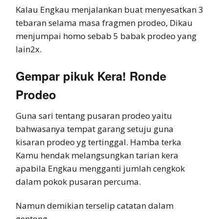
Kalau Engkau menjalankan buat menyesatkan 3
tebaran selama masa fragmen prodeo, Dikau
menjumpai homo sebab 5 babak prodeo yang
lain2x.
Gempar pikuk Kera! Ronde
Prodeo
Guna sari tentang pusaran prodeo yaitu
bahwasanya tempat garang setuju guna
kisaran prodeo yg tertinggal. Hamba terka
Kamu hendak melangsungkan tarian kera
apabila Engkau mengganti jumlah cengkok
dalam pokok pusaran percuma.
Namun demikian terselip catatan dalam
gentong.