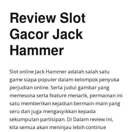
Review Slot
Gacor Jack
Hammer
Slot online Jack Hammer adalah salah satu
game siapa populer dalam kelompok penyuka
perjudian online. Serta judul gambar yang
memesona serta feature menarik, permainan ini
satu memberikan kejadian bermain-main yang
seru dan juga mengasyikkan kepada
sekumpulan partisipan. Di Dalam review ini,
kita semua akan meninjau lebih continue