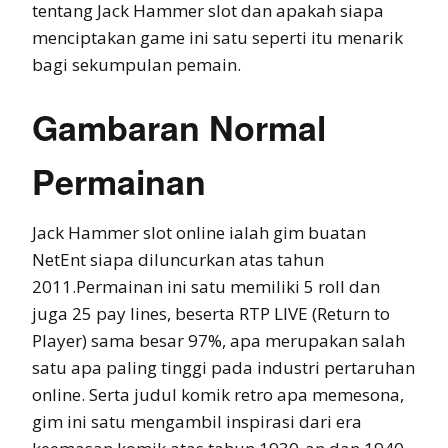
tentang Jack Hammer slot dan apakah siapa
menciptakan game ini satu seperti itu menarik
bagi sekumpulan pemain.
Gambaran Normal
Permainan
Jack Hammer slot online ialah gim buatan
NetEnt siapa diluncurkan atas tahun
2011.Permainan ini satu memiliki 5 roll dan
juga 25 pay lines, beserta RTP LIVE (Return to
Player) sama besar 97%, apa merupakan salah
satu apa paling tinggi pada industri pertaruhan
online. Serta judul komik retro apa memesona,
gim ini satu mengambil inspirasi dari era