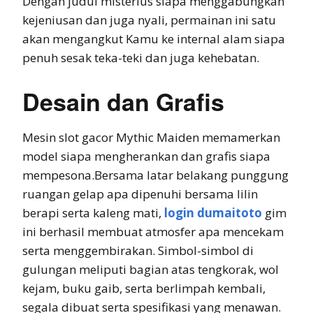
Dengan judul misterius siapa menggabungkan
kejeniusan dan juga nyali, permainan ini satu
akan mengangkut Kamu ke internal alam siapa
penuh sesak teka-teki dan juga kehebatan.
Desain dan Grafis
Mesin slot gacor Mythic Maiden memamerkan
model siapa mengherankan dan grafis siapa
mempesona.Bersama latar belakang punggung
ruangan gelap apa dipenuhi bersama lilin
berapi serta kaleng mati,
login dumaitoto
gim
ini berhasil membuat atmosfer apa mencekam
serta menggembirakan. Simbol-simbol di
gulungan meliputi bagian atas tengkorak, wol
kejam, buku gaib, serta berlimpah kembali,
segala dibuat serta spesifikasi yang menawan.