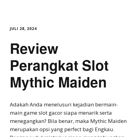
JULI 28, 2024
Review
Perangkat Slot
Mythic Maiden
Adakah Anda menelusuri kejadian bermain-
main game slot gacor siapa menarik serta
menegangkan? Bila benar, maka Mythic Maiden
merupakan opsi yang perfect bagi Engkau.