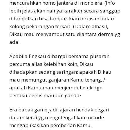
mencurahkan homo jentera di mono era. (Info
lebih jelas akan halnya karakter secara sanggup
ditampilkan bisa tampak kian terpisah dalam
kolong pekarangan terkait. ) Dalam alhasil,
Dikau mau menyambut satu diantara derma yg
ada.
Apabila Engkau dihargai bersama pusaran
percuma alias kelebihan koin, Dikau
dihadapkan sedang saringan: apakah Dikau
mau memungut ganjaran Kamu tenang, /
apakah Kamu mau menjemput efek dgn
berlaku persis maupun ganda?
Era babak game jadi, ajaran hendak pegari
dalam kerai yg mengetengahkan metode
mengaplikasikan pemberian Kamu.