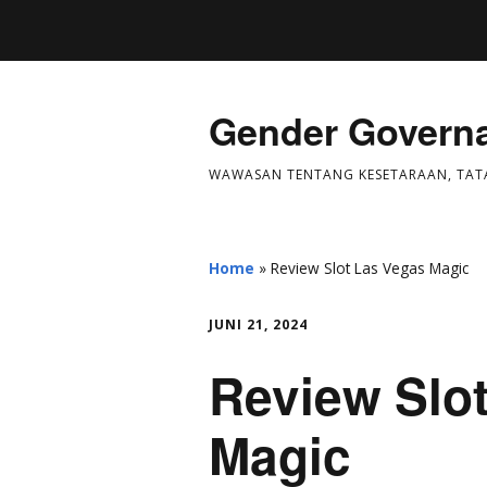
Gender Govern
WAWASAN TENTANG KESETARAAN, TATA
Home
»
Review Slot Las Vegas Magic
JUNI 21, 2024
Review Slo
Magic