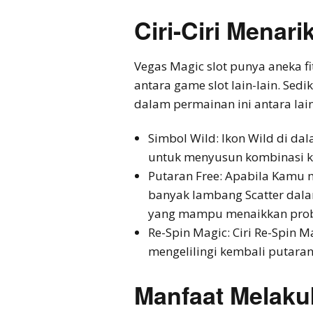
Ciri-Ciri Menari
Vegas Magic slot punya aneka 
antara game slot lain-lain. Sedi
dalam permainan ini antara lain
Simbol Wild: Ikon Wild di da
untuk menyusun kombinasi kej
Putaran Free: Apabila Kamu
banyak lambang Scatter dalam
yang mampu menaikkan proba
Re-Spin Magic: Ciri Re-Spi
mengelilingi kembali putaran 
Manfaat Melaku