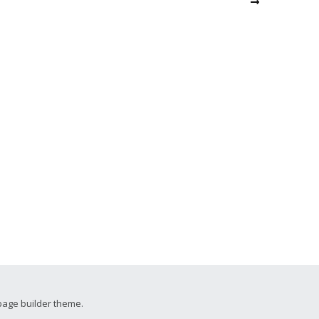
page builder theme.