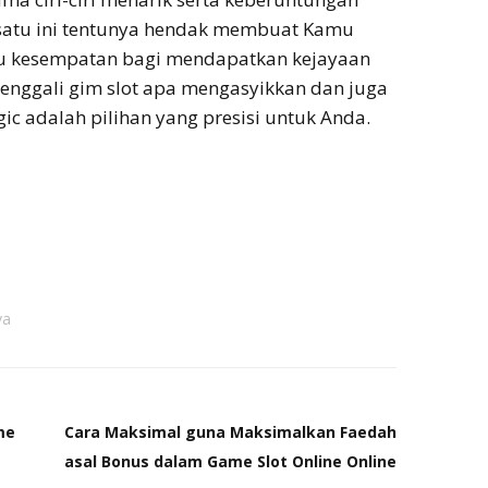
satu ini tentunya hendak membuat Kamu
u kesempatan bagi mendapatkan kejayaan
enggali gim slot apa mengasyikkan dan juga
c adalah pilihan yang presisi untuk Anda.
ya
me
Cara Maksimal guna Maksimalkan Faedah
asal Bonus dalam Game Slot Online Online