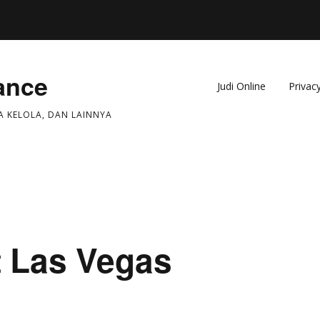
ance
Judi Online
Privacy
 KELOLA, DAN LAINNYA
t Las Vegas