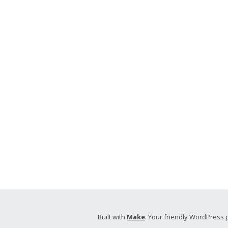
Built with
Make
. Your friendly WordPress 