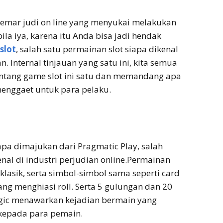
emar judi on line yang menyukai melakukan
la iya, karena itu Anda bisa jadi hendak
slot
, salah satu permainan slot siapa dikenal
. Internal tinjauan yang satu ini, kita semua
entang game slot ini satu dan memandang apa
enggaet untuk para pelaku.
 apa dimajukan dari Pragmatic Play, salah
enal di industri perjudian online.Permainan
 klasik, serta simbol-simbol sama seperti card
yang menghiasi roll. Serta 5 gulungan dan 20
gic menawarkan kejadian bermain yang
kepada para pemain.