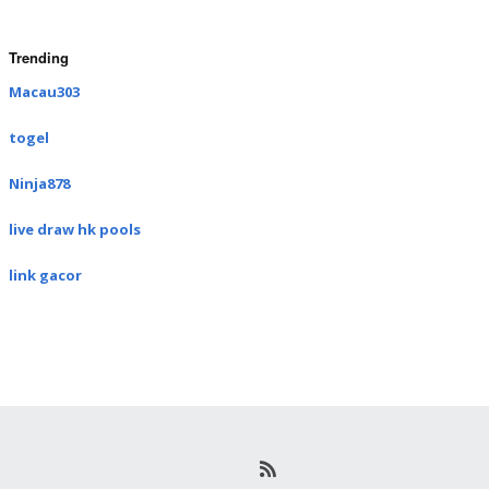
Trending
Macau303
togel
Ninja878
live draw hk pools
link gacor