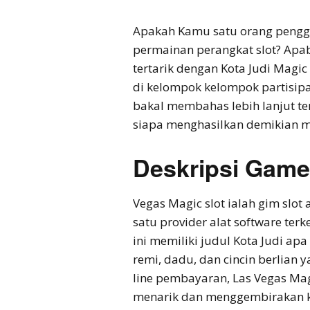
Apakah Kamu satu orang pengg
permainan perangkat slot? Apabi
tertarik dengan Kota Judi Magic
di kelompok kelompok partisipan
bakal membahas lebih lanjut t
siapa menghasilkan demikian m
Deskripsi Game
Vegas Magic slot ialah gim slot
satu provider alat software terk
ini memiliki judul Kota Judi apa
remi, dadu, dan cincin berlian 
line pembayaran, Las Vegas Ma
menarik dan menggembirakan 