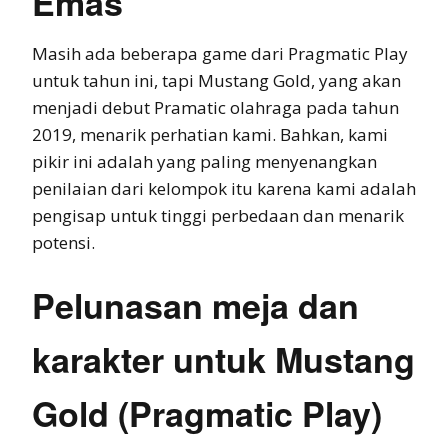
Emas
Masih ada beberapa game dari Pragmatic Play
untuk tahun ini, tapi Mustang Gold, yang akan
menjadi debut Pramatic olahraga pada tahun
2019, menarik perhatian kami. Bahkan, kami
pikir ini adalah yang paling menyenangkan
penilaian dari kelompok itu karena kami adalah
pengisap untuk tinggi perbedaan dan menarik
potensi.
Pelunasan meja dan
karakter untuk Mustang
Gold (Pragmatic Play)