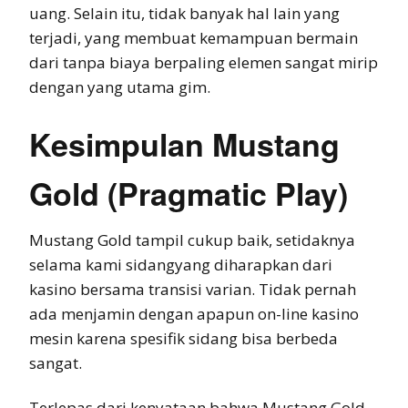
uang. Selain itu, tidak banyak hal lain yang
terjadi, yang membuat kemampuan bermain
dari tanpa biaya berpaling elemen sangat mirip
dengan yang utama gim.
Kesimpulan Mustang
Gold (Pragmatic Play)
Mustang Gold tampil cukup baik, setidaknya
selama kami sidangyang diharapkan dari
kasino bersama transisi varian. Tidak pernah
ada menjamin dengan apapun on-line kasino
mesin karena spesifik sidang bisa berbeda
sangat.
Terlepas dari kenyataan bahwa Mustang Gold