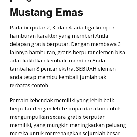
Mustang Emas
Pada berputar 2, 3, dan 4, ada tiga kompor
hamburan karakter yang memberi Anda
delapan gratis berputar. Dengan membawa 3
lainnya hamburan, gratis berputar elemen bisa
ada diaktifkan kembali, memberi Anda
tambahan 8 pencar ekstra. SEBUAH elemen
anda tetap memicu kembali jumlah tak
terbatas contoh.
Pemain kehendak memiliki yang lebih baik
berputar dengan lebih simpai dan ikon untuk
mengumpulkan secara gratis berputar
memiliki, yang mungkin meningkatkan peluang
mereka untuk memenangkan sejumlah besar