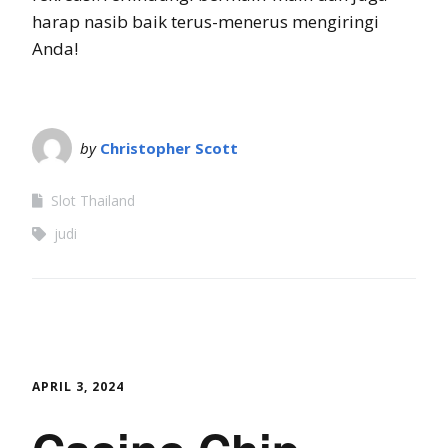
harap nasib baik terus-menerus mengiringi
Anda!
by
Christopher Scott
Slot Thailand
judi
APRIL 3, 2024