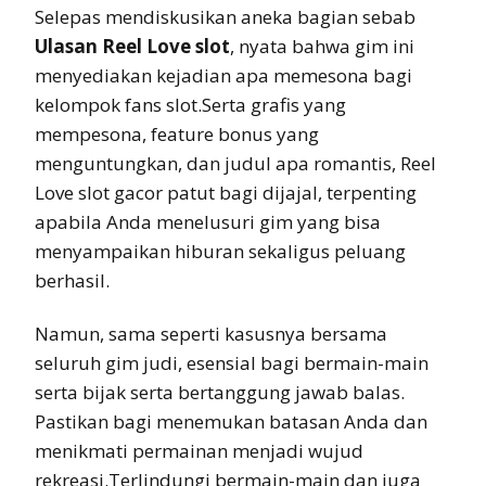
Selepas mendiskusikan aneka bagian sebab
Ulasan Reel Love slot
, nyata bahwa gim ini
menyediakan kejadian apa memesona bagi
kelompok fans slot.Serta grafis yang
mempesona, feature bonus yang
menguntungkan, dan judul apa romantis, Reel
Love slot gacor patut bagi dijajal, terpenting
apabila Anda menelusuri gim yang bisa
menyampaikan hiburan sekaligus peluang
berhasil.
Namun, sama seperti kasusnya bersama
seluruh gim judi, esensial bagi bermain-main
serta bijak serta bertanggung jawab balas.
Pastikan bagi menemukan batasan Anda dan
menikmati permainan menjadi wujud
rekreasi.Terlindungi bermain-main dan juga