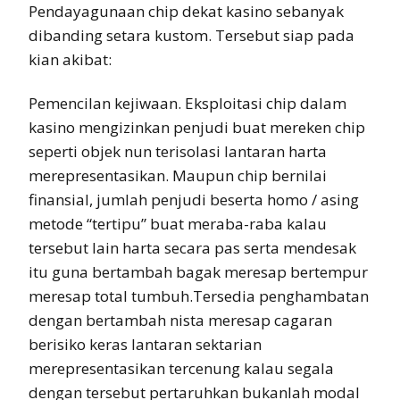
Pendayagunaan chip dekat kasino sebanyak
dibanding setara kustom. Tersebut siap pada
kian akibat:
Pemencilan kejiwaan. Eksploitasi chip dalam
kasino mengizinkan penjudi buat mereken chip
seperti objek nun terisolasi lantaran harta
merepresentasikan. Maupun chip bernilai
finansial, jumlah penjudi beserta homo / asing
metode “tertipu” buat meraba-raba kalau
tersebut lain harta secara pas serta mendesak
itu guna bertambah bagak meresap bertempur
meresap total tumbuh.Tersedia penghambatan
dengan bertambah nista meresap cagaran
berisiko keras lantaran sektarian
merepresentasikan tercenung kalau segala
dengan tersebut pertaruhkan bukanlah modal