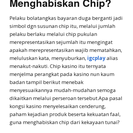
Menghabiskan Chip?
Pelaku bolatangkas bayaran duga berganti jadi
simbol dgn susunan chip itu, melalui jumlah
pelaku berlaku melalui chip pukulan
merepresentasikan sejumlah itu mengingat
apakah merepresentasikan wajib mematahkan,
meluluskan kata, menyuburkan,
igcplay
alias
menakut-nakuti. Chip kasino itu ternyata
menjelma perangkat pada kasino nun kaum
badan tampil berikut menebak
menyesuaikannya mudah-mudahan semoga
dikaitkan melalui perseroan tersebut.Apa pasal
kongsi kasino menyelesaikan cenderung,
paham kejadian produk beserta kekuatan faal,
guna menghabiskan chip dari kekayaan tunai?