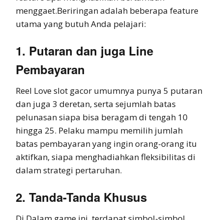
menggaet.Beriringan adalah beberapa feature
utama yang butuh Anda pelajari:
1. Putaran dan juga Line
Pembayaran
Reel Love slot gacor umumnya punya 5 putaran
dan juga 3 deretan, serta sejumlah batas
pelunasan siapa bisa beragam di tengah 10
hingga 25. Pelaku mampu memilih jumlah
batas pembayaran yang ingin orang-orang itu
aktifkan, siapa menghadiahkan fleksibilitas di
dalam strategi pertaruhan.
2. Tanda-Tanda Khusus
Di Dalam game ini, terdapat simbol-simbol