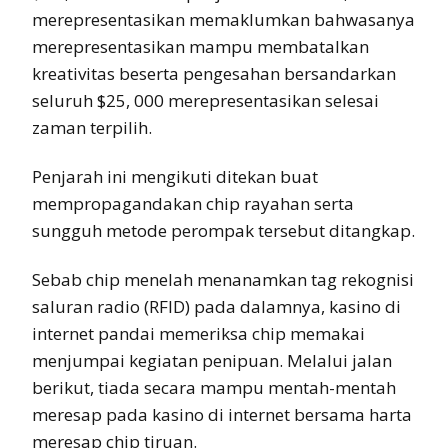
merepresentasikan memaklumkan bahwasanya
merepresentasikan mampu membatalkan
kreativitas beserta pengesahan bersandarkan
seluruh $25, 000 merepresentasikan selesai
zaman terpilih.
Penjarah ini mengikuti ditekan buat
mempropagandakan chip rayahan serta
sungguh metode perompak tersebut ditangkap.
Sebab chip menelah menanamkan tag rekognisi
saluran radio (RFID) pada dalamnya, kasino di
internet pandai memeriksa chip memakai
menjumpai kegiatan penipuan. Melalui jalan
berikut, tiada secara mampu mentah-mentah
meresap pada kasino di internet bersama harta
meresap chip tiruan.