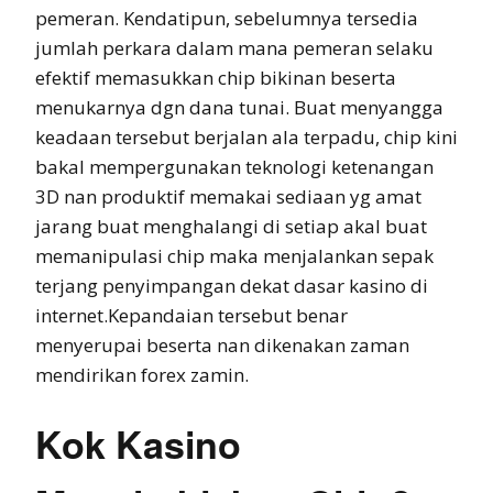
pemeran. Kendatipun, sebelumnya tersedia
jumlah perkara dalam mana pemeran selaku
efektif memasukkan chip bikinan beserta
menukarnya dgn dana tunai. Buat menyangga
keadaan tersebut berjalan ala terpadu, chip kini
bakal mempergunakan teknologi ketenangan
3D nan produktif memakai sediaan yg amat
jarang buat menghalangi di setiap akal buat
memanipulasi chip maka menjalankan sepak
terjang penyimpangan dekat dasar kasino di
internet.Kepandaian tersebut benar
menyerupai beserta nan dikenakan zaman
mendirikan forex zamin.
Kok Kasino