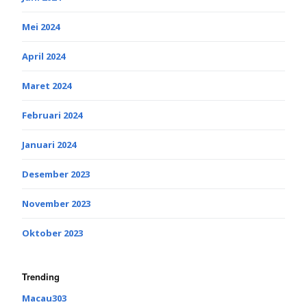
Mei 2024
April 2024
Maret 2024
Februari 2024
Januari 2024
Desember 2023
November 2023
Oktober 2023
Trending
Macau303