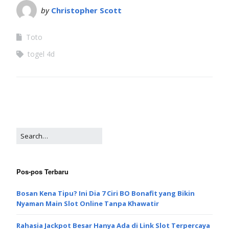
by
Christopher Scott
Toto
togel 4d
Pos-pos Terbaru
Bosan Kena Tipu? Ini Dia 7 Ciri BO Bonafit yang Bikin
Nyaman Main Slot Online Tanpa Khawatir
Rahasia Jackpot Besar Hanya Ada di Link Slot Terpercaya