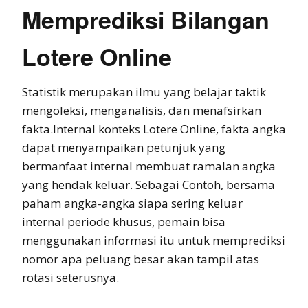
Memprediksi Bilangan
Lotere Online
Statistik merupakan ilmu yang belajar taktik
mengoleksi, menganalisis, dan menafsirkan
fakta.Internal konteks Lotere Online, fakta angka
dapat menyampaikan petunjuk yang
bermanfaat internal membuat ramalan angka
yang hendak keluar. Sebagai Contoh, bersama
paham angka-angka siapa sering keluar
internal periode khusus, pemain bisa
menggunakan informasi itu untuk memprediksi
nomor apa peluang besar akan tampil atas
rotasi seterusnya.