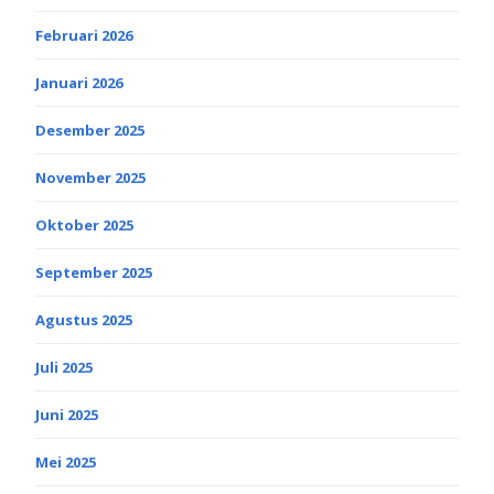
Februari 2026
Januari 2026
Desember 2025
November 2025
Oktober 2025
September 2025
Agustus 2025
Juli 2025
Juni 2025
Mei 2025