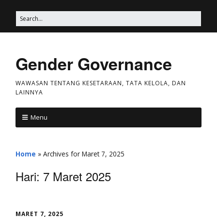
Gender Governance
WAWASAN TENTANG KESETARAAN, TATA KELOLA, DAN
LAINNYA
Menu
Home
»
Archives for Maret 7, 2025
Hari:
7 Maret 2025
MARET 7, 2025