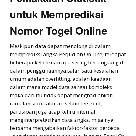
untuk Memprediksi
Nomor Togel Online
Meskipun data dapat menolong di dalam
memprediksi angka Perjudian On Line, terdapat
beberapa kekeliruan apa sering berlangsung di
dalam penggunaannya.salah satu kesalahan
umum adalah overfitting, adalah keadaan
dalam mana model data sangat kompleks
maka dari itu tidak dapat menghadiahkan
ramalan siapa akurat. Selain tersebut,
partisipan juga acap keliru internal
menginterpretasikan data angka, misalnya
bersama mengabaikan faktor-faktor berbeda