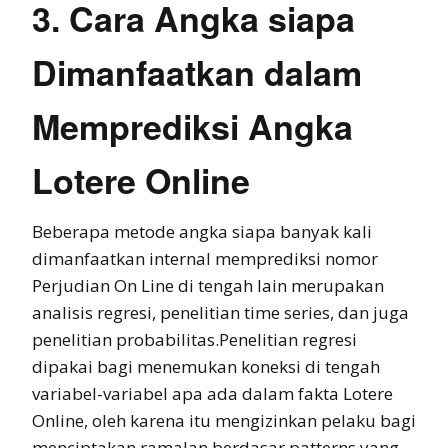
3. Cara Angka siapa
Dimanfaatkan dalam
Memprediksi Angka
Lotere Online
Beberapa metode angka siapa banyak kali
dimanfaatkan internal memprediksi nomor
Perjudian On Line di tengah lain merupakan
analisis regresi, penelitian time series, dan juga
penelitian probabilitas.Penelitian regresi
dipakai bagi menemukan koneksi di tengah
variabel-variabel apa ada dalam fakta Lotere
Online, oleh karena itu mengizinkan pelaku bagi
menciptakan ramalan berdasar patterns yang