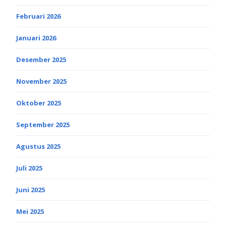
Februari 2026
Januari 2026
Desember 2025
November 2025
Oktober 2025
September 2025
Agustus 2025
Juli 2025
Juni 2025
Mei 2025