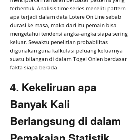
terbentuk. Analisis time series meneliti pattern
apa terjadi dalam data Lotere On Line sebab
durasi ke masa, maka dari itu pemain bisa
mengetahui tendensi angka-angka siapa sering
keluar. Sewaktu penelitian probabilitas
digunakan guna kalkulasi peluang keluarnya
suatu bilangan di dalam Togel Onlen berdasar
fakta siapa berada.
4. Kekeliruan apa
Banyak Kali
Berlangsung di dalam
Pemakaian Statistik