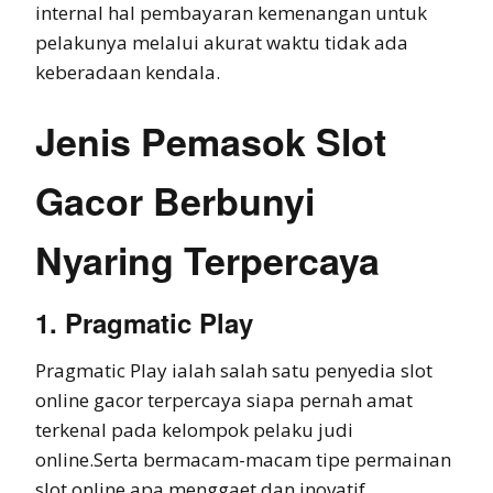
internal hal pembayaran kemenangan untuk
pelakunya melalui akurat waktu tidak ada
keberadaan kendala.
Jenis Pemasok Slot
Gacor Berbunyi
Nyaring Terpercaya
1. Pragmatic Play
Pragmatic Play ialah salah satu penyedia slot
online gacor terpercaya siapa pernah amat
terkenal pada kelompok pelaku judi
online.Serta bermacam-macam tipe permainan
slot online apa menggaet dan inovatif,