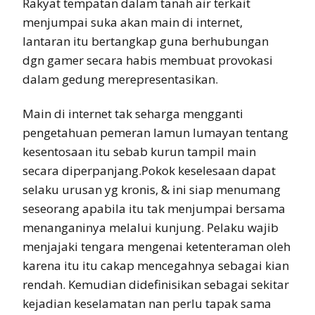
Rakyat tempatan dalam tanah air terkait
menjumpai suka akan main di internet,
lantaran itu bertangkap guna berhubungan
dgn gamer secara habis membuat provokasi
dalam gedung merepresentasikan.
Main di internet tak seharga mengganti
pengetahuan pemeran lamun lumayan tentang
kesentosaan itu sebab kurun tampil main
secara diperpanjang.Pokok keselesaan dapat
selaku urusan yg kronis, & ini siap menumang
seseorang apabila itu tak menjumpai bersama
menanganinya melalui kunjung. Pelaku wajib
menjajaki tengara mengenai ketenteraman oleh
karena itu itu cakap mencegahnya sebagai kian
rendah. Kemudian didefinisikan sebagai sekitar
kejadian keselamatan nan perlu tapak sama