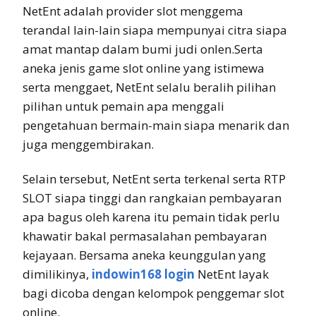
NetEnt adalah provider slot menggema
terandal lain-lain siapa mempunyai citra siapa
amat mantap dalam bumi judi onlen.Serta
aneka jenis game slot online yang istimewa
serta menggaet, NetEnt selalu beralih pilihan
pilihan untuk pemain apa menggali
pengetahuan bermain-main siapa menarik dan
juga menggembirakan.
Selain tersebut, NetEnt serta terkenal serta RTP
SLOT siapa tinggi dan rangkaian pembayaran
apa bagus oleh karena itu pemain tidak perlu
khawatir bakal permasalahan pembayaran
kejayaan. Bersama aneka keunggulan yang
dimilikinya,
indowin168 login
NetEnt layak
bagi dicoba dengan kelompok penggemar slot
online.