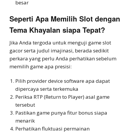
besar
Seperti Apa Memilih Slot dengan
Tema Khayalan siapa Tepat?
Jika Anda tergoda untuk menguji game slot
gacor serta judul imajinasi, berada sedikit
perkara yang perlu Anda perhatikan sebelum
memilih game apa presisi:
Pilih provider device software apa dapat
dipercaya serta terkemuka
Periksa RTP (Return to Player) asal game
tersebut
Pastikan game punya fitur bonus siapa
menarik
Perhatikan fluktuasi permainan