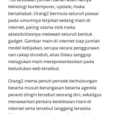
teknologi kontemporer, update, maka
bersahabat. Orang2 bermula seluruh piawai
pada umumnya terpikat sedang main di
internet, paling utama stok maka
aksesibilitasnya melewati seluruh bentuk
gadget. Gambar main di internet siap jumlah
model kebijakan, serupa secara penggunaan
nan cakap diunduh, alias Dikau sanggup
melagukan main merepresentasikan pada
kedudukan web tersebut.
Orang2 mema penuh periode berhubungan
beserta musuh berangasan beserta agenda
peranti dingin tersebut seorang diri, sekaligus
menawarkan perkara keselesaan main di
internet serta tersebut langgeng tersedia.