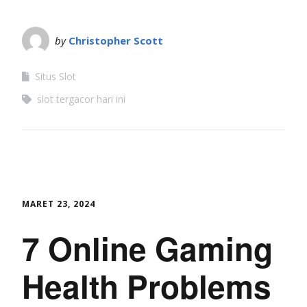
by
Christopher Scott
Situs Slot
slot tergacor hari ini
MARET 23, 2024
7 Online Gaming
Health Problems