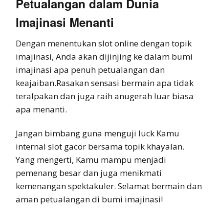
Petualangan dalam Dunia
Imajinasi Menanti
Dengan menentukan slot online dengan topik
imajinasi, Anda akan dijinjing ke dalam bumi
imajinasi apa penuh petualangan dan
keajaiban.Rasakan sensasi bermain apa tidak
teralpakan dan juga raih anugerah luar biasa
apa menanti.
Jangan bimbang guna menguji luck Kamu
internal slot gacor bersama topik khayalan.
Yang mengerti, Kamu mampu menjadi
pemenang besar dan juga menikmati
kemenangan spektakuler. Selamat bermain dan
aman petualangan di bumi imajinasi!