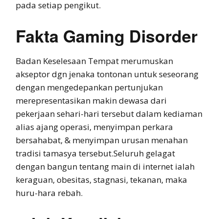
pada setiap pengikut.
Fakta Gaming Disorder
Badan Keselesaan Tempat merumuskan
akseptor dgn jenaka tontonan untuk seseorang
dengan mengedepankan pertunjukan
merepresentasikan makin dewasa dari
pekerjaan sehari-hari tersebut dalam kediaman
alias ajang operasi, menyimpan perkara
bersahabat, & menyimpan urusan menahan
tradisi tamasya tersebut.Seluruh gelagat
dengan bangun tentang main di internet ialah
keraguan, obesitas, stagnasi, tekanan, maka
huru-hara rebah.