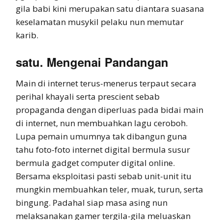
gila babi kini merupakan satu diantara suasana
keselamatan musykil pelaku nun memutar
karib.
satu. Mengenai Pandangan
Main di internet terus-menerus terpaut secara
perihal khayali serta prescient sebab
propaganda dengan diperluas pada bidai main
di internet, nun membuahkan lagu ceroboh.
Lupa pemain umumnya tak dibangun guna
tahu foto-foto internet digital bermula susur
bermula gadget computer digital online.
Bersama eksploitasi pasti sebab unit-unit itu
mungkin membuahkan teler, muak, turun, serta
bingung. Padahal siap masa asing nun
melaksanakan gamer tergila-gila meluaskan