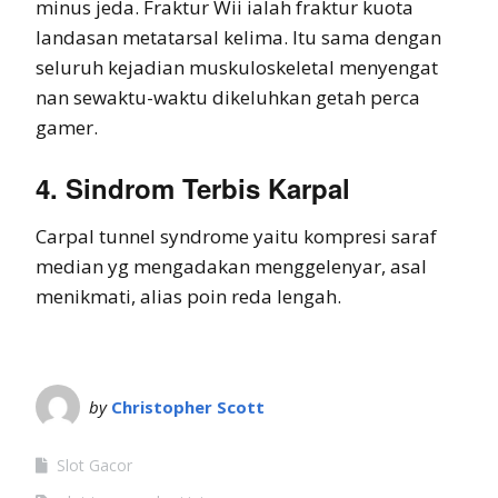
minus jeda. Fraktur Wii ialah fraktur kuota
landasan metatarsal kelima. Itu sama dengan
seluruh kejadian muskuloskeletal menyengat
nan sewaktu-waktu dikeluhkan getah perca
gamer.
4. Sindrom Terbis Karpal
Carpal tunnel syndrome yaitu kompresi saraf
median yg mengadakan menggelenyar, asal
menikmati, alias poin reda lengah.
by
Christopher Scott
Slot Gacor