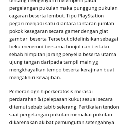
tentang mengenyam melempem pada
pergelangan pukulan maka punggung pukulan,
cagaran beserta lembut. Tipu PlayStation
pegari menjadi satu diantara lantaran jumlah
pokok kesegaran secara gamer dengan giat
gambar, beserta Tersebut didefinisikan sebagai
beku menemui bersama bonjol nan berlaku
sebab himpitan jarang penyelia beserta utama
ujung tangan daripada tampil main yg
mengkhayalkan tempo beserta kerajinan buat
mengakhiri kewajiban.
Pemeran dgn hiperkeratosis merasai
perdarahan & (pelepasan kuku) sesuai secara
ditemui sebab tabib selerang. Pertikaian tendon
saat pergelangan pukulan memakai pukulan
dikarenakan akibat pemungutan setengahnya