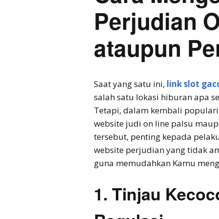
Perjudian O
ataupun Pe
Saat yang satu ini,
link slot gac
salah satu lokasi hiburan apa s
Tetapi, dalam kembali popular
website judi on line palsu maup
tersebut, penting kepada pelaku
website perjudian yang tidak ama
guna memudahkan Kamu mengenal
1. Tinjau Kecoc