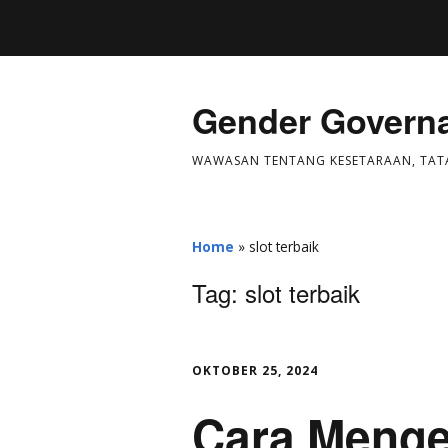
Gender Govern
WAWASAN TENTANG KESETARAAN, TATA
Home
»
slot terbaik
Tag:
slot terbaik
OKTOBER 25, 2024
Cara Menge