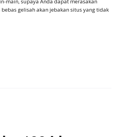
n-main, supaya Anda dapat merasakan
 bebas gelisah akan jebakan situs yang tidak