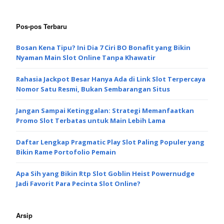
Pos-pos Terbaru
Bosan Kena Tipu? Ini Dia 7 Ciri BO Bonafit yang Bikin
Nyaman Main Slot Online Tanpa Khawatir
Rahasia Jackpot Besar Hanya Ada di Link Slot Terpercaya
Nomor Satu Resmi, Bukan Sembarangan Situs
Jangan Sampai Ketinggalan: Strategi Memanfaatkan
Promo Slot Terbatas untuk Main Lebih Lama
Daftar Lengkap Pragmatic Play Slot Paling Populer yang
Bikin Rame Portofolio Pemain
Apa Sih yang Bikin Rtp Slot Goblin Heist Powernudge
Jadi Favorit Para Pecinta Slot Online?
Arsip