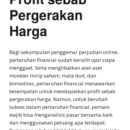
Pergerakan
Harga
Bagi sekumpulan penggemar perjudian online,
pertaruhan financial sudah beralih opsi siapa
menggaet. Serta menglibatkan aset-aset
moneter mirip saham, mata duit, dan
komoditas, pertaruhan financial menawarkan
kesempatan untuk mendapatkan profit sebab
pergerakan harga. Namun, untuk berubah
sukses dalam pertaruhan financial, pemain
wajib bisa menganalisis pasar bersama baik
dan menggunakan peluang apa terdapat.