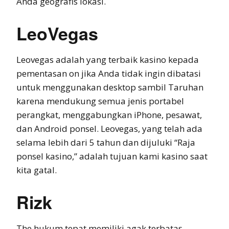
Anda geografis lokasi.
LeoVegas
Leovegas adalah yang terbaik kasino kepada
pementasan on jika Anda tidak ingin dibatasi
untuk menggunakan desktop sambil Taruhan
karena mendukung semua jenis portabel
perangkat, menggabungkan iPhone, pesawat,
dan Android ponsel. Leovegas, yang telah ada
selama lebih dari 5 tahun dan dijuluki “Raja
ponsel kasino,” adalah tujuan kami kasino saat
kita gatal.
Rizk
The hukum tepat memiliki agak terbatas