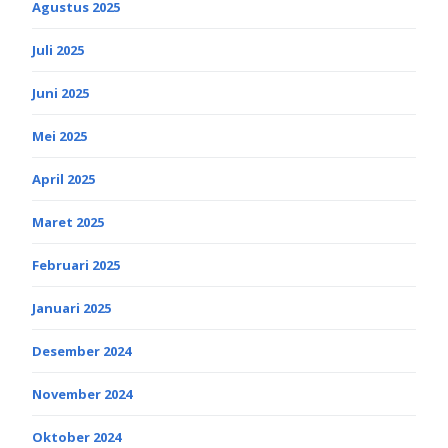
Agustus 2025
Juli 2025
Juni 2025
Mei 2025
April 2025
Maret 2025
Februari 2025
Januari 2025
Desember 2024
November 2024
Oktober 2024