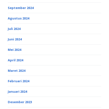
September 2024
Agustus 2024
Juli 2024
Juni 2024
Mei 2024
April 2024
Maret 2024
Februari 2024
Januari 2024
Desember 2023