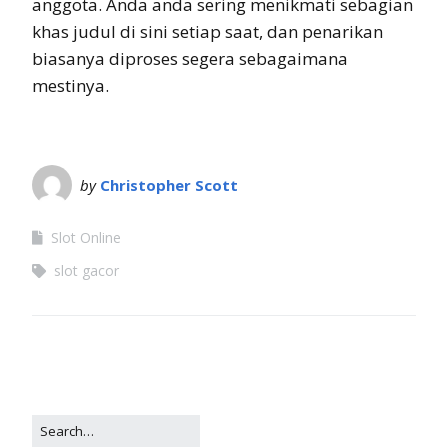
anggota. Anda anda sering menikmati sebagian
khas judul di sini setiap saat, dan penarikan
biasanya diproses segera sebagaimana
mestinya.
by
Christopher Scott
Slot Online
slot gacor