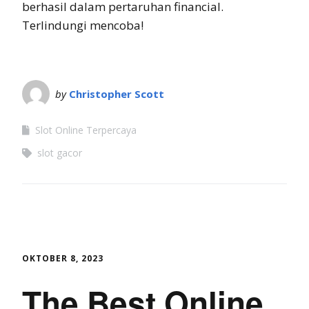
berhasil dalam pertaruhan financial.
Terlindungi mencoba!
by
Christopher Scott
Slot Online Terpercaya
slot gacor
OKTOBER 8, 2023
The Best Online