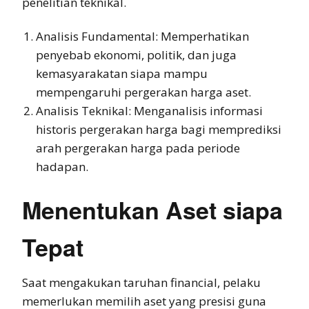
penelitian teknikal.
Analisis Fundamental: Memperhatikan
penyebab ekonomi, politik, dan juga
kemasyarakatan siapa mampu
mempengaruhi pergerakan harga aset.
Analisis Teknikal: Menganalisis informasi
historis pergerakan harga bagi memprediksi
arah pergerakan harga pada periode
hadapan.
Menentukan Aset siapa
Tepat
Saat mengakukan taruhan financial, pelaku
memerlukan memilih aset yang presisi guna