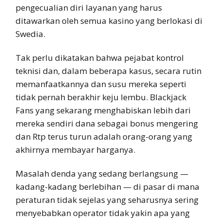
pengecualian diri layanan yang harus
ditawarkan oleh semua kasino yang berlokasi di
Swedia.
Tak perlu dikatakan bahwa pejabat kontrol
teknisi dan, dalam beberapa kasus, secara rutin
memanfaatkannya dan susu mereka seperti
tidak pernah berakhir keju lembu. Blackjack
Fans yang sekarang menghabiskan lebih dari
mereka sendiri dana sebagai bonus mengering
dan Rtp terus turun adalah orang-orang yang
akhirnya membayar harganya.
Masalah denda yang sedang berlangsung —
kadang-kadang berlebihan — di pasar di mana
peraturan tidak sejelas yang seharusnya sering
menyebabkan operator tidak yakin apa yang