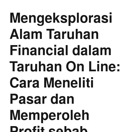
Mengeksplorasi
Alam Taruhan
Financial dalam
Taruhan On Line:
Cara Meneliti
Pasar dan
Memperoleh
Profit sebab