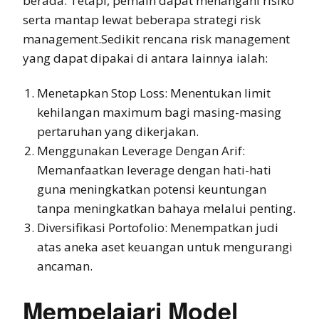
berada. Tetapi, pemain dapat menangani risiko
serta mantap lewat beberapa strategi risk
management.Sedikit rencana risk management
yang dapat dipakai di antara lainnya ialah:
Menetapkan Stop Loss: Menentukan limit
kehilangan maximum bagi masing-masing
pertaruhan yang dikerjakan.
Menggunakan Leverage Dengan Arif:
Memanfaatkan leverage dengan hati-hati
guna meningkatkan potensi keuntungan
tanpa meningkatkan bahaya melalui penting.
Diversifikasi Portofolio: Menempatkan judi
atas aneka aset keuangan untuk mengurangi
ancaman.
Mempelajari Model