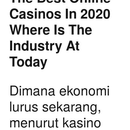
Casinos In 2020
Where Is The
Industry At
Today
Dimana ekonomi
lurus sekarang,
menurut kasino