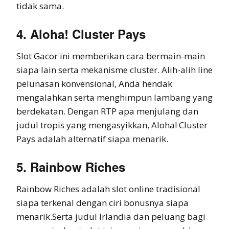
tidak sama.
4. Aloha! Cluster Pays
Slot Gacor ini memberikan cara bermain-main
siapa lain serta mekanisme cluster. Alih-alih line
pelunasan konvensional, Anda hendak
mengalahkan serta menghimpun lambang yang
berdekatan. Dengan RTP apa menjulang dan
judul tropis yang mengasyikkan, Aloha! Cluster
Pays adalah alternatif siapa menarik.
5. Rainbow Riches
Rainbow Riches adalah slot online tradisional
siapa terkenal dengan ciri bonusnya siapa
menarik.Serta judul Irlandia dan peluang bagi