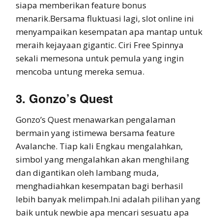
siapa memberikan feature bonus
menarik.Bersama fluktuasi lagi, slot online ini
menyampaikan kesempatan apa mantap untuk
meraih kejayaan gigantic. Ciri Free Spinnya
sekali memesona untuk pemula yang ingin
mencoba untung mereka semua.
3. Gonzo’s Quest
Gonzo’s Quest menawarkan pengalaman
bermain yang istimewa bersama feature
Avalanche. Tiap kali Engkau mengalahkan,
simbol yang mengalahkan akan menghilang
dan digantikan oleh lambang muda,
menghadiahkan kesempatan bagi berhasil
lebih banyak melimpah.Ini adalah pilihan yang
baik untuk newbie apa mencari sesuatu apa