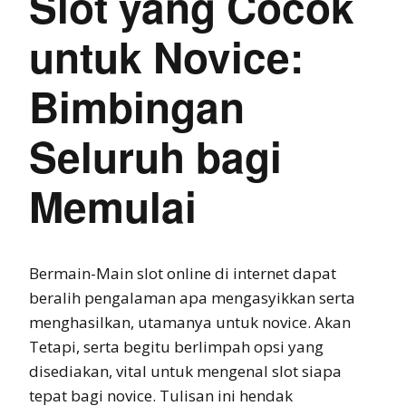
Slot yang Cocok
untuk Novice:
Bimbingan
Seluruh bagi
Memulai
Bermain-Main slot online di internet dapat
beralih pengalaman apa mengasyikkan serta
menghasilkan, utamanya untuk novice. Akan
Tetapi, serta begitu berlimpah opsi yang
disediakan, vital untuk mengenal slot siapa
tepat bagi novice. Tulisan ini hendak