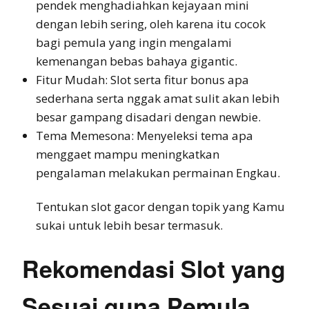
pendek menghadiahkan kejayaan mini
dengan lebih sering, oleh karena itu cocok
bagi pemula yang ingin mengalami
kemenangan bebas bahaya gigantic.
Fitur Mudah: Slot serta fitur bonus apa
sederhana serta nggak amat sulit akan lebih
besar gampang disadari dengan newbie.
Tema Memesona: Menyeleksi tema apa
menggaet mampu meningkatkan
pengalaman melakukan permainan Engkau.
Tentukan slot gacor dengan topik yang Kamu
sukai untuk lebih besar termasuk.
Rekomendasi Slot yang
Sesuai guna Pemula