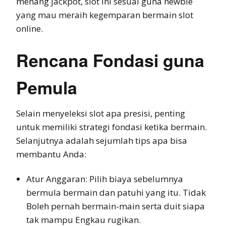
menang jackpot, slot ini sesuai guna newbie
yang mau meraih kegemparan bermain slot
online.
Rencana Fondasi guna
Pemula
Selain menyeleksi slot apa presisi, penting
untuk memiliki strategi fondasi ketika bermain.
Selanjutnya adalah sejumlah tips apa bisa
membantu Anda:
Atur Anggaran: Pilih biaya sebelumnya
bermula bermain dan patuhi yang itu. Tidak
Boleh pernah bermain-main serta duit siapa
tak mampu Engkau rugikan.