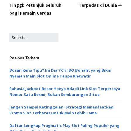
Tinggi: Petunjuk Seluruh
Terpedas di Dunia
bagi Pemain Cerdas
Pos-pos Terbaru
Bosan Kena Tipu? Ini Dia 7 Ciri BO Bonafit yang Bikin
Nyaman Main Slot Online Tanpa Khawatir
Rahasia Jackpot Besar Hanya Ada di Link Slot Terpercaya
Nomor Satu Resmi, Bukan Sembarangan Situs
Jangan Sampai Ketinggalan: Strategi Memanfaatkan
Promo Slot Terbatas untuk Main Lebih Lama
Daftar Lengkap Pragmatic Play Slot Paling Populer yang