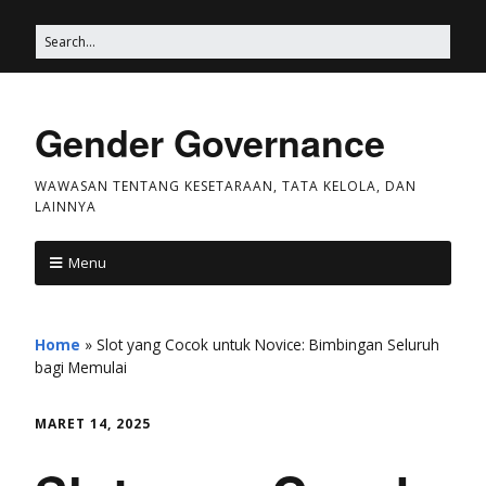
Gender Governance
WAWASAN TENTANG KESETARAAN, TATA KELOLA, DAN
LAINNYA
Menu
Home
»
Slot yang Cocok untuk Novice: Bimbingan Seluruh
bagi Memulai
MARET 14, 2025