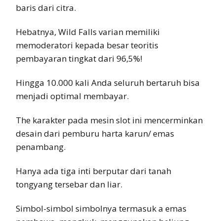
baris dari citra.
Hebatnya, Wild Falls varian memiliki
memoderatori kepada besar teoritis
pembayaran tingkat dari 96,5%!
Hingga 10.000 kali Anda seluruh bertaruh bisa
menjadi optimal membayar.
The karakter pada mesin slot ini mencerminkan
desain dari pemburu harta karun/ emas
penambang.
Hanya ada tiga inti berputar dari tanah
tongyang tersebar dan liar.
Simbol-simbol simbolnya termasuk a emas