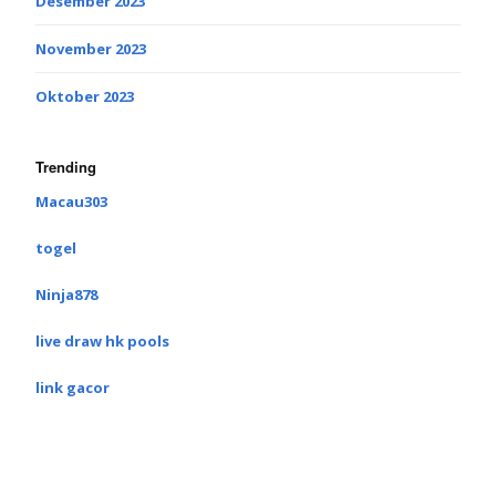
Desember 2023
November 2023
Oktober 2023
Trending
Macau303
togel
Ninja878
live draw hk pools
link gacor