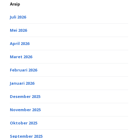
Arsip
Juli 2026
Mei 2026
April 2026
Maret 2026
Februari 2026
Januari 2026
Desember 2025
November 2025
Oktober 2025
September 2025