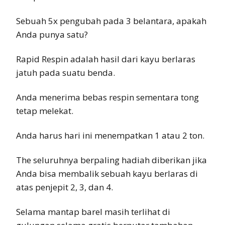
Sebuah 5x pengubah pada 3 belantara, apakah
Anda punya satu?
Rapid Respin adalah hasil dari kayu berlaras
jatuh pada suatu benda.
Anda menerima bebas respin sementara tong
tetap melekat.
Anda harus hari ini menempatkan 1 atau 2 ton.
The seluruhnya berpaling hadiah diberikan jika
Anda bisa membalik sebuah kayu berlaras di
atas penjepit 2, 3, dan 4.
Selama mantap barel masih terlihat di