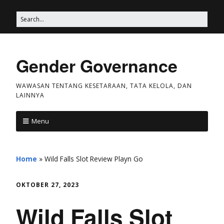
Gender Governance
WAWASAN TENTANG KESETARAAN, TATA KELOLA, DAN
LAINNYA
Menu
Home
»
Wild Falls Slot Review Playn Go
OKTOBER 27, 2023
Wild Falls Slot