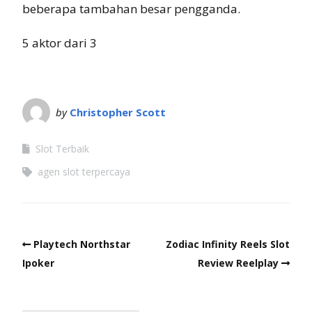
beberapa tambahan besar pengganda.
5 aktor dari 3
by
Christopher Scott
Slot Terbaik
agen slot terpercaya
Playtech Northstar
Zodiac Infinity Reels Slot
Ipoker
Review Reelplay