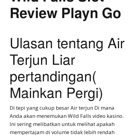
Review Playn Go
Ulasan tentang Air
Terjun Liar
pertandingan(
Mainkan Pergi)
Di tepi yang cukup besar Air terjun Di mana
Anda akan menemukan Wild Falls video kasino.
Ini sering melibatkan untuk melihat apakah
mempertajam di volume tidak lebih rendah