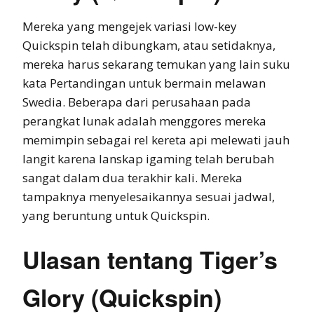
Mereka yang mengejek variasi low-key
Quickspin telah dibungkam, atau setidaknya,
mereka harus sekarang temukan yang lain suku
kata Pertandingan untuk bermain melawan
Swedia. Beberapa dari perusahaan pada
perangkat lunak adalah menggores mereka
memimpin sebagai rel kereta api melewati jauh
langit karena lanskap igaming telah berubah
sangat dalam dua terakhir kali. Mereka
tampaknya menyelesaikannya sesuai jadwal,
yang beruntung untuk Quickspin.
Ulasan tentang Tiger’s
Glory (Quickspin)