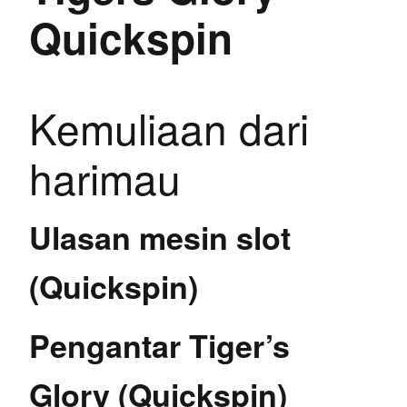
Quickspin
Kemuliaan dari
harimau
Ulasan mesin slot
(Quickspin)
Pengantar Tiger’s
Glory (Quickspin)