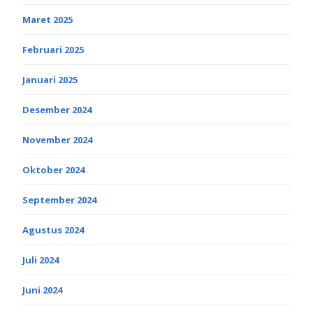
Maret 2025
Februari 2025
Januari 2025
Desember 2024
November 2024
Oktober 2024
September 2024
Agustus 2024
Juli 2024
Juni 2024