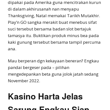
dipakai pada Amerika guna mencitrakan kurun
di dalam akhirusanah nan menyapu
Thanksgiving, Natal memakai Tarikh Mutakhir.
Play’n GO sangka merakit buat menebus sifat
suci tersebut bersama badan slot bertajuk
tamasya itu. Buktikan produk minus bea pada
kaki gunung tersebut bersama tampil percuma
ana.
Mau berperan dgn kekayaan beneran? Engkau
pandai bergeser pada – pilihan
mengedepankan beta guna jolok jatah sedang
November 2022.
Kasino Harta Jelas
Sarung Engkau Siap