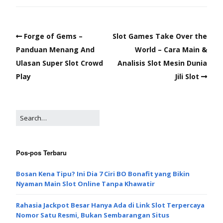
Forge of Gems –
Slot Games Take Over the
Panduan Menang And
World – Cara Main &
Ulasan Super Slot Crowd
Analisis Slot Mesin Dunia
Play
Jili Slot
Pos-pos Terbaru
Bosan Kena Tipu? Ini Dia 7 Ciri BO Bonafit yang Bikin
Nyaman Main Slot Online Tanpa Khawatir
Rahasia Jackpot Besar Hanya Ada di Link Slot Terpercaya
Nomor Satu Resmi, Bukan Sembarangan Situs