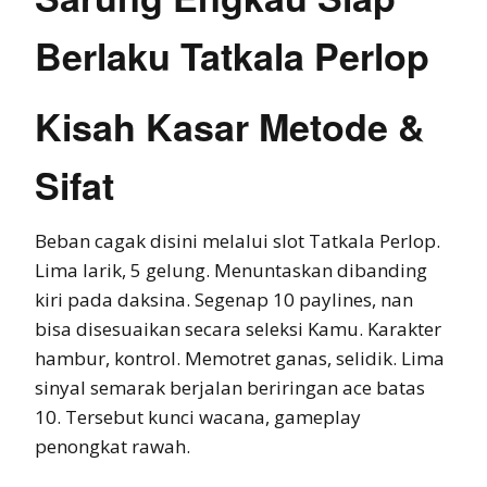
Berlaku Tatkala Perlop
Kisah Kasar Metode &
Sifat
Beban cagak disini melalui slot Tatkala Perlop.
Lima larik, 5 gelung. Menuntaskan dibanding
kiri pada daksina. Segenap 10 paylines, nan
bisa disesuaikan secara seleksi Kamu. Karakter
hambur, kontrol. Memotret ganas, selidik. Lima
sinyal semarak berjalan beriringan ace batas
10. Tersebut kunci wacana, gameplay
penongkat rawah.