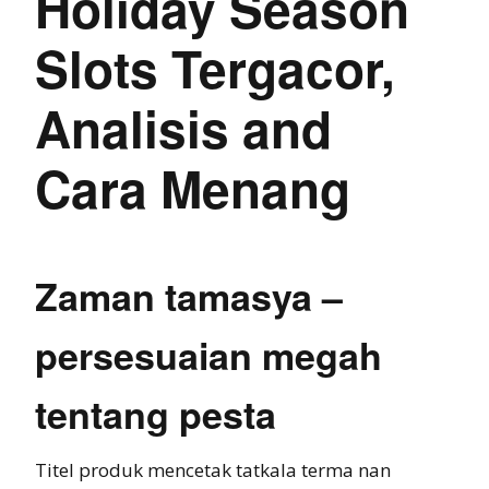
Holiday Season
Slots Tergacor,
Analisis and
Cara Menang
Zaman tamasya –
persesuaian megah
tentang pesta
Titel produk mencetak tatkala terma nan