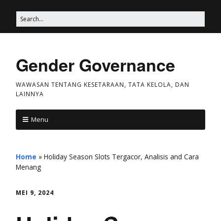
Gender Governance
WAWASAN TENTANG KESETARAAN, TATA KELOLA, DAN
LAINNYA
Menu
Home
»
Holiday Season Slots Tergacor, Analisis and Cara
Menang
MEI 9, 2024