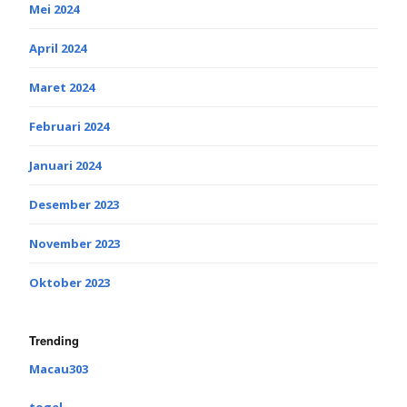
Mei 2024
April 2024
Maret 2024
Februari 2024
Januari 2024
Desember 2023
November 2023
Oktober 2023
Trending
Macau303
togel