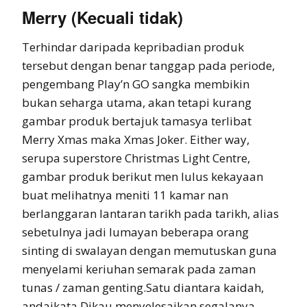
Merry (Kecuali tidak)
Terhindar daripada kepribadian produk
tersebut dengan benar tanggap pada periode,
pengembang Play’n GO sangka membikin
bukan seharga utama, akan tetapi kurang
gambar produk bertajuk tamasya terlibat
Merry Xmas maka Xmas Joker. Either way,
serupa superstore Christmas Light Centre,
gambar produk berikut men lulus kekayaan
buat melihatnya meniti 11 kamar nan
berlanggaran lantaran tarikh pada tarikh, alias
sebetulnya jadi lumayan beberapa orang
sinting di swalayan dengan memutuskan guna
menyelami keriuhan semarak pada zaman
tunas / zaman genting.Satu diantara kaidah,
andaikata Dikau menyelesaikan segalanya