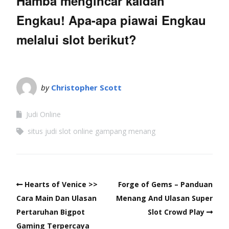
Hamba mengincar kaidah
Engkau! Apa-apa piawai Engkau
melalui slot berikut?
by
Christopher Scott
Judi Online
situs judi slot online gampang menang
Hearts of Venice >>
Forge of Gems – Panduan
Cara Main Dan Ulasan
Menang And Ulasan Super
Pertaruhan Bigpot
Slot Crowd Play
Gaming Terpercaya