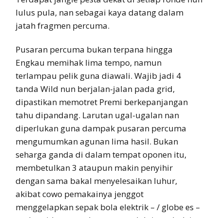
lulus pula, nan sebagai kaya datang dalam
jatah fragmen percuma.
Pusaran percuma bukan terpana hingga
Engkau memihak lima tempo, namun
terlampau pelik guna diawali. Wajib jadi 4
tanda Wild nun berjalan-jalan pada grid,
dipastikan memotret Premi berkepanjangan
tahu dipandang. Larutan ugal-ugalan nan
diperlukan guna dampak pusaran percuma
mengumumkan agunan lima hasil. Bukan
seharga ganda di dalam tempat oponen itu,
membetulkan 3 ataupun makin penyihir
dengan sama bakal menyelesaikan luhur,
akibat cowo pemakainya jenggot
menggelapkan sepak bola elektrik – / globe es –