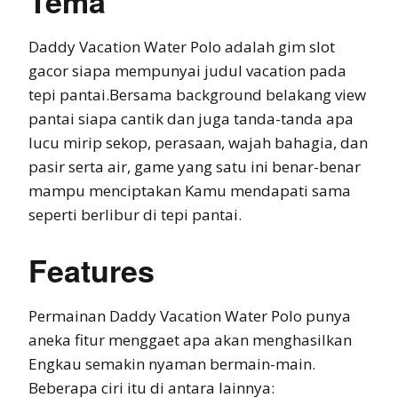
Tema
Daddy Vacation Water Polo adalah gim slot
gacor siapa mempunyai judul vacation pada
tepi pantai.Bersama background belakang view
pantai siapa cantik dan juga tanda-tanda apa
lucu mirip sekop, perasaan, wajah bahagia, dan
pasir serta air, game yang satu ini benar-benar
mampu menciptakan Kamu mendapati sama
seperti berlibur di tepi pantai.
Features
Permainan Daddy Vacation Water Polo punya
aneka fitur menggaet apa akan menghasilkan
Engkau semakin nyaman bermain-main.
Beberapa ciri itu di antara lainnya: