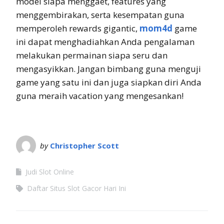
model siapa menggaet, features yang
menggembirakan, serta kesempatan guna
memperoleh rewards gigantic,
mom4d
game
ini dapat menghadiahkan Anda pengalaman
melakukan permainan siapa seru dan
mengasyikkan. Jangan bimbang guna menguji
game yang satu ini dan juga siapkan diri Anda
guna meraih vacation yang mengesankan!
by
Christopher Scott
Judi Slot Online
Daftar Situs Slot Gacor Hari Ini